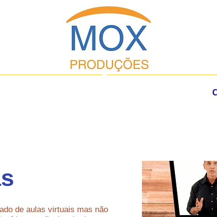
C
as
ado de aulas virtuais mas não