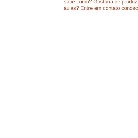
sabe como? Gostaria de produzi
aulas? Entre em contato conosc
MCabr
Endereço