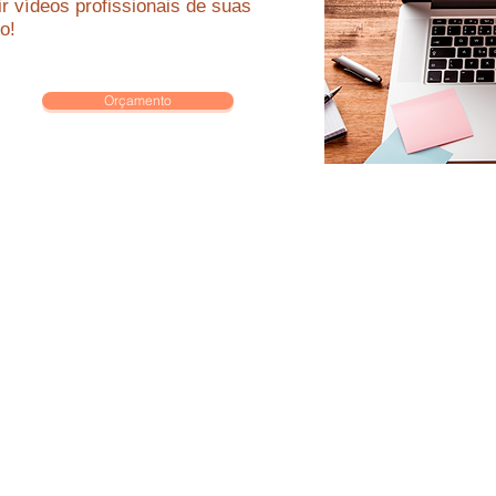
r vídeos profissionais de suas
o!
Orçamento
al Produções Artísticas Ltda. CNPJ 08.281.771
: Av. Feliciano Sodré, 266 Cobertura 01 - Teres