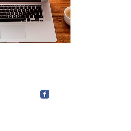
/0001-06
ópolis - RJ