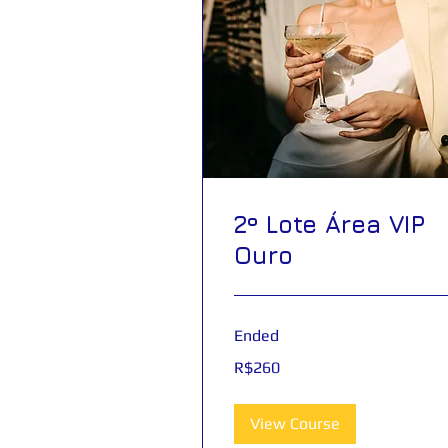
2º Lote Área VIP
Ouro
Ended
260
R$260
Brazilian
reals
View Course