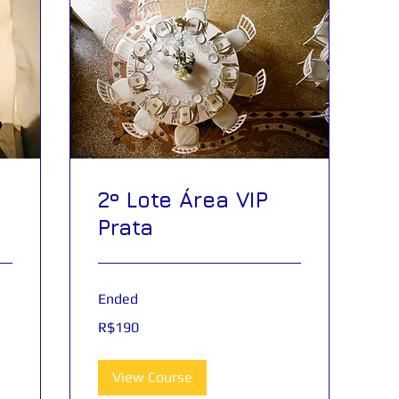
2º Lote Área VIP
Prata
Ended
190
R$190
Brazilian
reals
View Course